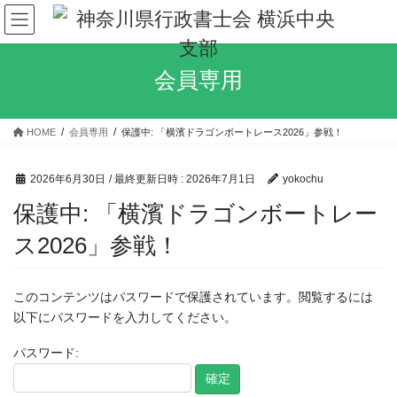
コ
ナ
ン
ビ
テ
ゲ
ン
ー
会員専用
ツ
シ
へ
ョ
ス
ン
HOME
会員専用
保護中: 「横濱ドラゴンボートレース2026」参戦！
キ
に
ッ
移
プ
動
2026年6月30日
/ 最終更新日時 :
2026年7月1日
yokochu
保護中: 「横濱ドラゴンボートレー
ス2026」参戦！
このコンテンツはパスワードで保護されています。閲覧するには
以下にパスワードを入力してください。
パスワード: