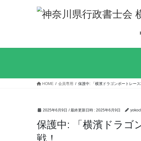
コ
ナ
ン
ビ
テ
ゲ
ン
ー
ツ
シ
へ
ョ
ス
ン
キ
に
ッ
移
プ
動
HOME
会員専用
保護中: 「横濱ドラゴンボートレース
2025年6月9日
/ 最終更新日時 :
2025年6月9日
yokoc
保護中: 「横濱ドラゴ
戦！